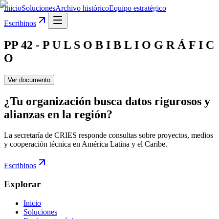
Inicio
Soluciones
Archivo histórico
Equipo estratégico
Escribinos
PP 42 - P U L S O B I B L I O G R Á F I C
O
Ver documento
¿Tu organización busca datos rigurosos y
alianzas en la región?
La secretaría de CRIES responde consultas sobre proyectos, medios
y cooperación técnica en América Latina y el Caribe.
Escribinos
Explorar
Inicio
Soluciones