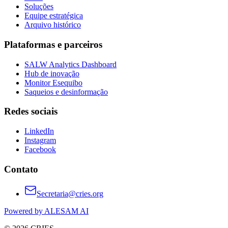
Soluções
Equipe estratégica
Arquivo histórico
Plataformas e parceiros
SALW Analytics Dashboard
Hub de inovação
Monitor Esequibo
Saqueios e desinformação
Redes sociais
LinkedIn
Instagram
Facebook
Contato
Secretaria@cries.org
Powered by ALESAM AI