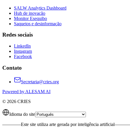
SALW Analytics Dashboard
Hub de inovação
Monitor Esequibo
Saqueios e desinformação
Redes sociais
LinkedIn
Instagram
Facebook
Contato
Secretaria@cries.org
Powered by ALESAM AI
© 2026 CRIES
Idioma do site
————
Este site utiliza arte gerada por inteligência artificial
———