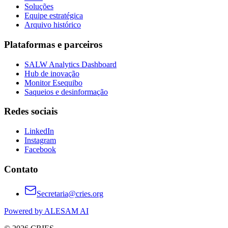
Soluções
Equipe estratégica
Arquivo histórico
Plataformas e parceiros
SALW Analytics Dashboard
Hub de inovação
Monitor Esequibo
Saqueios e desinformação
Redes sociais
LinkedIn
Instagram
Facebook
Contato
Secretaria@cries.org
Powered by ALESAM AI