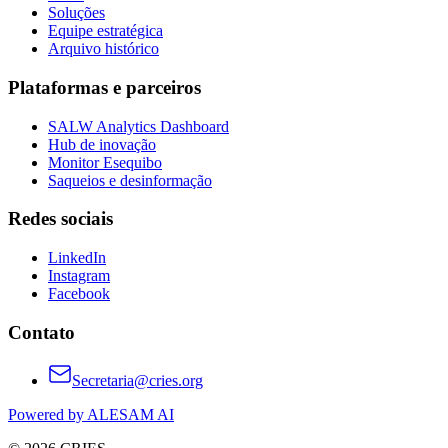
Soluções
Equipe estratégica
Arquivo histórico
Plataformas e parceiros
SALW Analytics Dashboard
Hub de inovação
Monitor Esequibo
Saqueios e desinformação
Redes sociais
LinkedIn
Instagram
Facebook
Contato
Secretaria@cries.org
Powered by ALESAM AI