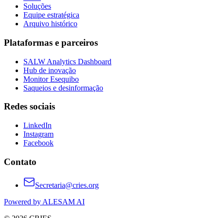
Soluções
Equipe estratégica
Arquivo histórico
Plataformas e parceiros
SALW Analytics Dashboard
Hub de inovação
Monitor Esequibo
Saqueios e desinformação
Redes sociais
LinkedIn
Instagram
Facebook
Contato
Secretaria@cries.org
Powered by ALESAM AI