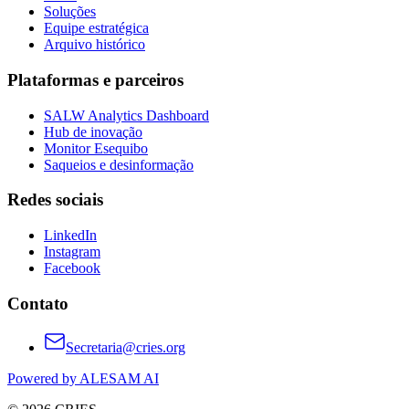
Soluções
Equipe estratégica
Arquivo histórico
Plataformas e parceiros
SALW Analytics Dashboard
Hub de inovação
Monitor Esequibo
Saqueios e desinformação
Redes sociais
LinkedIn
Instagram
Facebook
Contato
Secretaria@cries.org
Powered by ALESAM AI