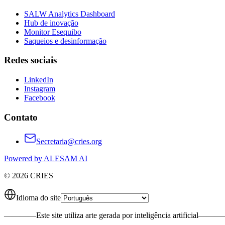
SALW Analytics Dashboard
Hub de inovação
Monitor Esequibo
Saqueios e desinformação
Redes sociais
LinkedIn
Instagram
Facebook
Contato
Secretaria@cries.org
Powered by ALESAM AI
© 2026 CRIES
Idioma do site
————
Este site utiliza arte gerada por inteligência artificial
———