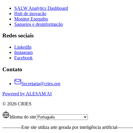
SALW Analytics Dashboard
Hub de inovação
Monitor Esequibo
Saqueios e desinformação
Redes sociais
LinkedIn
Instagram
Facebook
Contato
Secretaria@cries.org
Powered by ALESAM AI
© 2026 CRIES
Idioma do site
————
Este site utiliza arte gerada por inteligência artificial
———