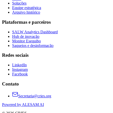
Soluções
Equipe estratégica
Arquivo histórico
Plataformas e parceiros
SALW Analytics Dashboard
Hub de inovação
Monitor Esequibo
Saqueios e desinformação
Redes sociais
LinkedIn
Instagram
Facebook
Contato
Secretaria@cries.org
Powered by ALESAM AI