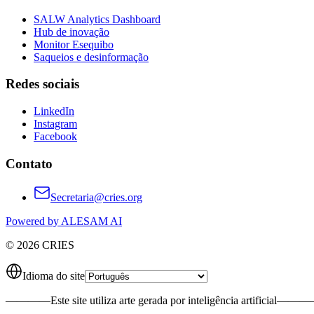
SALW Analytics Dashboard
Hub de inovação
Monitor Esequibo
Saqueios e desinformação
Redes sociais
LinkedIn
Instagram
Facebook
Contato
Secretaria@cries.org
Powered by ALESAM AI
© 2026 CRIES
Idioma do site
————
Este site utiliza arte gerada por inteligência artificial
———