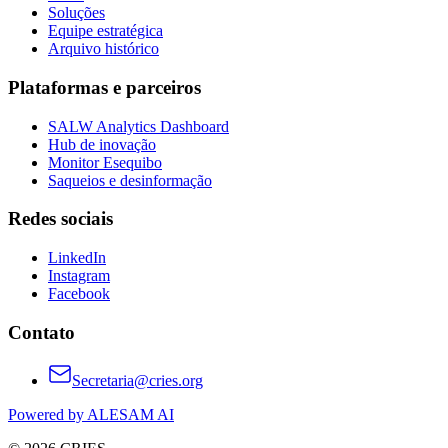
Soluções
Equipe estratégica
Arquivo histórico
Plataformas e parceiros
SALW Analytics Dashboard
Hub de inovação
Monitor Esequibo
Saqueios e desinformação
Redes sociais
LinkedIn
Instagram
Facebook
Contato
Secretaria@cries.org
Powered by ALESAM AI