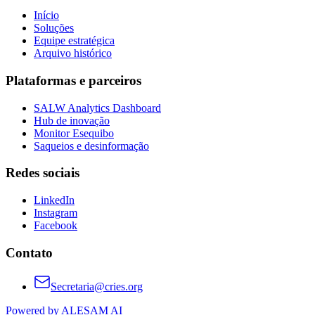
Início
Soluções
Equipe estratégica
Arquivo histórico
Plataformas e parceiros
SALW Analytics Dashboard
Hub de inovação
Monitor Esequibo
Saqueios e desinformação
Redes sociais
LinkedIn
Instagram
Facebook
Contato
Secretaria@cries.org
Powered by ALESAM AI