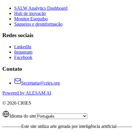
SALW Analytics Dashboard
Hub de inovação
Monitor Esequibo
Saqueios e desinformação
Redes sociais
LinkedIn
Instagram
Facebook
Contato
Secretaria@cries.org
Powered by ALESAM AI
© 2026 CRIES
Idioma do site
————
Este site utiliza arte gerada por inteligência artificial
———