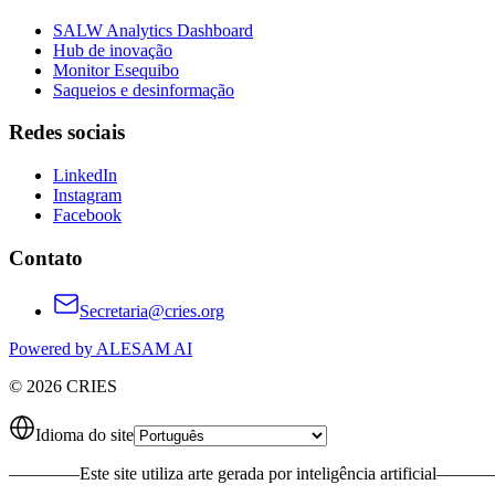
SALW Analytics Dashboard
Hub de inovação
Monitor Esequibo
Saqueios e desinformação
Redes sociais
LinkedIn
Instagram
Facebook
Contato
Secretaria@cries.org
Powered by ALESAM AI
© 2026 CRIES
Idioma do site
————
Este site utiliza arte gerada por inteligência artificial
———