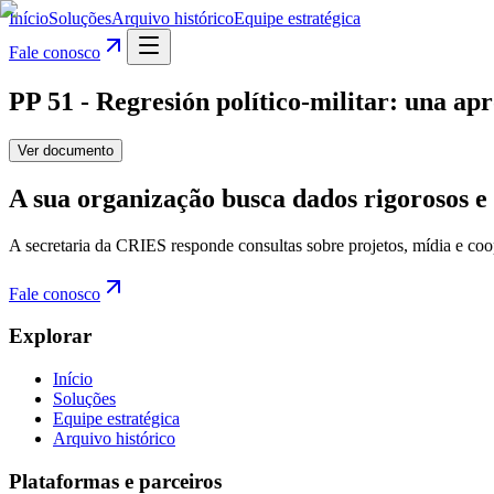
Início
Soluções
Arquivo histórico
Equipe estratégica
Fale conosco
PP 51 - Regresión político-militar: una ap
Ver documento
A sua organização busca dados rigorosos e 
A secretaria da CRIES responde consultas sobre projetos, mídia e coo
Fale conosco
Explorar
Início
Soluções
Equipe estratégica
Arquivo histórico
Plataformas e parceiros