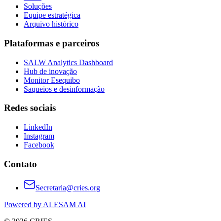
Soluções
Equipe estratégica
Arquivo histórico
Plataformas e parceiros
SALW Analytics Dashboard
Hub de inovação
Monitor Esequibo
Saqueios e desinformação
Redes sociais
LinkedIn
Instagram
Facebook
Contato
Secretaria@cries.org
Powered by ALESAM AI