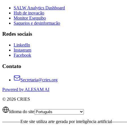
SALW Analytics Dashboard
Hub de inovação
Monitor Esequibo
Saqueios e desinformação
Redes sociais
LinkedIn
Instagram
Facebook
Contato
Secretaria@cries.org
Powered by ALESAM AI
© 2026 CRIES
Idioma do site
————
Este site utiliza arte gerada por inteligência artificial
———