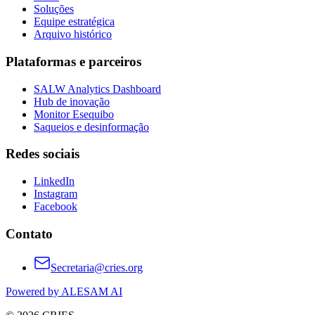
Soluções
Equipe estratégica
Arquivo histórico
Plataformas e parceiros
SALW Analytics Dashboard
Hub de inovação
Monitor Esequibo
Saqueios e desinformação
Redes sociais
LinkedIn
Instagram
Facebook
Contato
Secretaria@cries.org
Powered by ALESAM AI