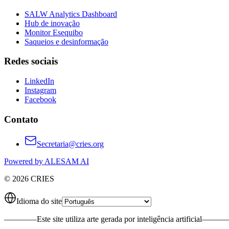
SALW Analytics Dashboard
Hub de inovação
Monitor Esequibo
Saqueios e desinformação
Redes sociais
LinkedIn
Instagram
Facebook
Contato
Secretaria@cries.org
Powered by ALESAM AI
© 2026 CRIES
Idioma do site
————
Este site utiliza arte gerada por inteligência artificial
———