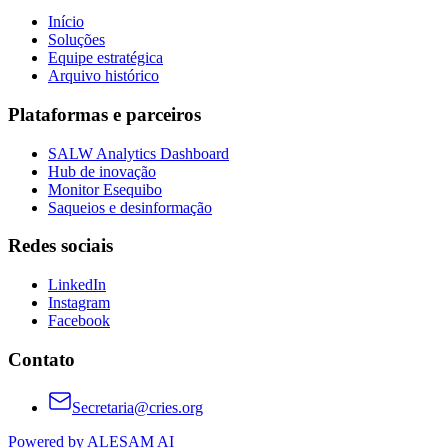
Início
Soluções
Equipe estratégica
Arquivo histórico
Plataformas e parceiros
SALW Analytics Dashboard
Hub de inovação
Monitor Esequibo
Saqueios e desinformação
Redes sociais
LinkedIn
Instagram
Facebook
Contato
Secretaria@cries.org
Powered by ALESAM AI