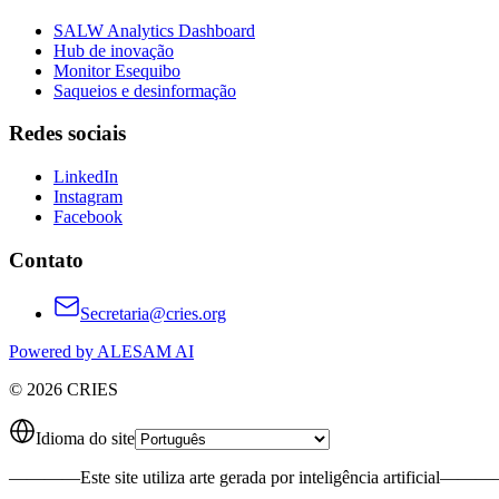
SALW Analytics Dashboard
Hub de inovação
Monitor Esequibo
Saqueios e desinformação
Redes sociais
LinkedIn
Instagram
Facebook
Contato
Secretaria@cries.org
Powered by ALESAM AI
© 2026 CRIES
Idioma do site
————
Este site utiliza arte gerada por inteligência artificial
———