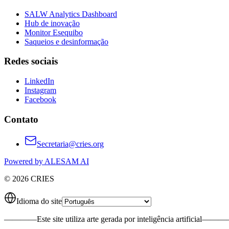
SALW Analytics Dashboard
Hub de inovação
Monitor Esequibo
Saqueios e desinformação
Redes sociais
LinkedIn
Instagram
Facebook
Contato
Secretaria@cries.org
Powered by ALESAM AI
© 2026 CRIES
Idioma do site
————
Este site utiliza arte gerada por inteligência artificial
———