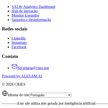
SALW Analytics Dashboard
Hub de inovação
Monitor Esequibo
Saqueios e desinformação
Redes sociais
LinkedIn
Instagram
Facebook
Contato
Secretaria@cries.org
Powered by ALESAM AI
© 2026 CRIES
Idioma do site
————
Este site utiliza arte gerada por inteligência artificial
———