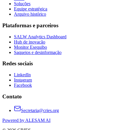
Soluções
Equipe estratégica
Arquivo histórico
Plataformas e parceiros
SALW Analytics Dashboard
Hub de inovação
Monitor Esequibo
Saqueios e desinformação
Redes sociais
LinkedIn
Instagram
Facebook
Contato
Secretaria@cries.org
Powered by ALESAM AI