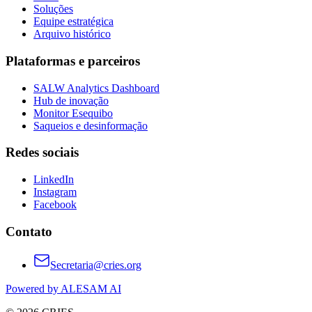
Soluções
Equipe estratégica
Arquivo histórico
Plataformas e parceiros
SALW Analytics Dashboard
Hub de inovação
Monitor Esequibo
Saqueios e desinformação
Redes sociais
LinkedIn
Instagram
Facebook
Contato
Secretaria@cries.org
Powered by ALESAM AI