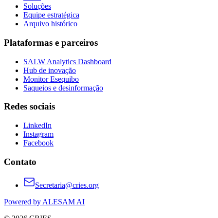
Soluções
Equipe estratégica
Arquivo histórico
Plataformas e parceiros
SALW Analytics Dashboard
Hub de inovação
Monitor Esequibo
Saqueios e desinformação
Redes sociais
LinkedIn
Instagram
Facebook
Contato
Secretaria@cries.org
Powered by ALESAM AI