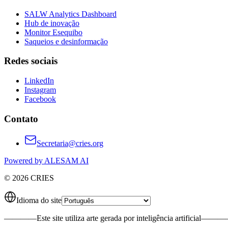
SALW Analytics Dashboard
Hub de inovação
Monitor Esequibo
Saqueios e desinformação
Redes sociais
LinkedIn
Instagram
Facebook
Contato
Secretaria@cries.org
Powered by ALESAM AI
© 2026 CRIES
Idioma do site
————
Este site utiliza arte gerada por inteligência artificial
———