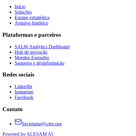
Início
Soluções
Equipe estratégica
Arquivo histórico
Plataformas e parceiros
SALW Analytics Dashboard
Hub de inovação
Monitor Esequibo
Saqueios e desinformação
Redes sociais
LinkedIn
Instagram
Facebook
Contato
Secretaria@cries.org
Powered by ALESAM AI