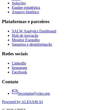
Soluções
Equipe estratégica
Arquivo histórico
Plataformas e parceiros
SALW Analytics Dashboard
Hub de inovação
Monitor Esequibo
Saqueios e desinformação
Redes sociais
LinkedIn
Instagram
Facebook
Contato
Secretaria@cries.org
Powered by ALESAM AI