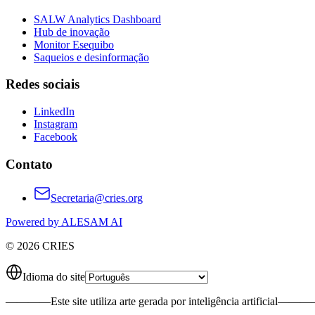
SALW Analytics Dashboard
Hub de inovação
Monitor Esequibo
Saqueios e desinformação
Redes sociais
LinkedIn
Instagram
Facebook
Contato
Secretaria@cries.org
Powered by ALESAM AI
© 2026 CRIES
Idioma do site
————
Este site utiliza arte gerada por inteligência artificial
———