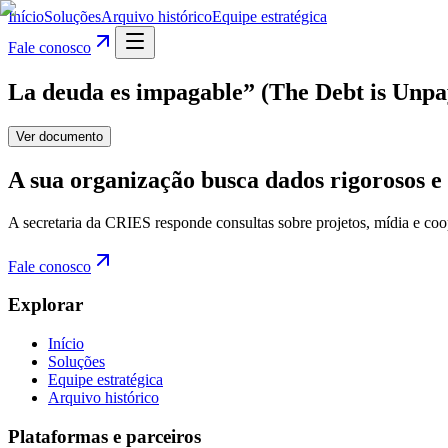
Início
Soluções
Arquivo histórico
Equipe estratégica
Fale conosco
La deuda es impagable” (The Debt is Unp
Ver documento
A sua organização busca dados rigorosos e 
A secretaria da CRIES responde consultas sobre projetos, mídia e coo
Fale conosco
Explorar
Início
Soluções
Equipe estratégica
Arquivo histórico
Plataformas e parceiros