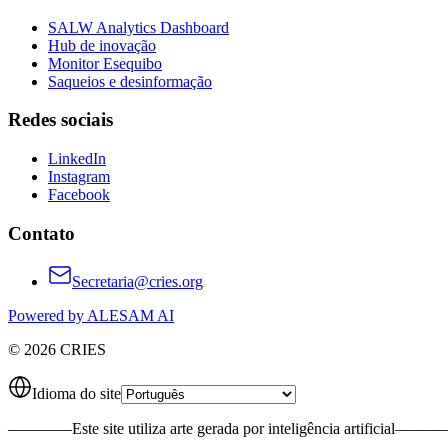
SALW Analytics Dashboard
Hub de inovação
Monitor Esequibo
Saqueios e desinformação
Redes sociais
LinkedIn
Instagram
Facebook
Contato
Secretaria@cries.org
Powered by ALESAM AI
© 2026 CRIES
Idioma do site
————
Este site utiliza arte gerada por inteligência artificial
———