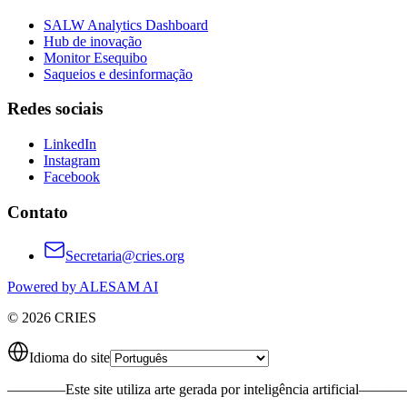
SALW Analytics Dashboard
Hub de inovação
Monitor Esequibo
Saqueios e desinformação
Redes sociais
LinkedIn
Instagram
Facebook
Contato
Secretaria@cries.org
Powered by ALESAM AI
© 2026 CRIES
Idioma do site
————
Este site utiliza arte gerada por inteligência artificial
———