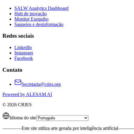
SALW Analytics Dashboard
Hub de inovação
Monitor Esequibo
Saqueios e desinformação
Redes sociais
LinkedIn
Instagram
Facebook
Contato
Secretaria@cries.org
Powered by ALESAM AI
© 2026 CRIES
Idioma do site
————
Este site utiliza arte gerada por inteligência artificial
———