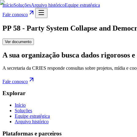
Início
Soluções
Arquivo histórico
Equipe estratégica
Fale conosco
PP 58 - Party System Collapse and Democra
Ver documento
A sua organização busca dados rigorosos e 
A secretaria da CRIES responde consultas sobre projetos, mídia e coo
Fale conosco
Explorar
Início
Soluções
Equipe estratégica
Arquivo histórico
Plataformas e parceiros