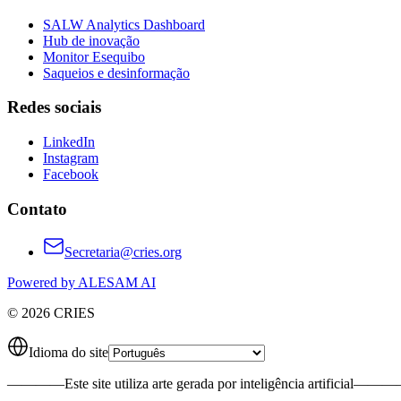
SALW Analytics Dashboard
Hub de inovação
Monitor Esequibo
Saqueios e desinformação
Redes sociais
LinkedIn
Instagram
Facebook
Contato
Secretaria@cries.org
Powered by ALESAM AI
© 2026 CRIES
Idioma do site
————
Este site utiliza arte gerada por inteligência artificial
———