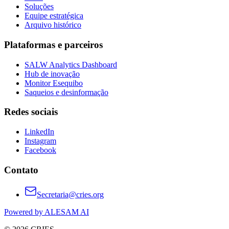
Soluções
Equipe estratégica
Arquivo histórico
Plataformas e parceiros
SALW Analytics Dashboard
Hub de inovação
Monitor Esequibo
Saqueios e desinformação
Redes sociais
LinkedIn
Instagram
Facebook
Contato
Secretaria@cries.org
Powered by ALESAM AI