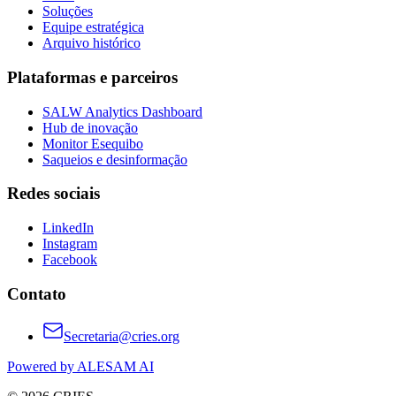
Soluções
Equipe estratégica
Arquivo histórico
Plataformas e parceiros
SALW Analytics Dashboard
Hub de inovação
Monitor Esequibo
Saqueios e desinformação
Redes sociais
LinkedIn
Instagram
Facebook
Contato
Secretaria@cries.org
Powered by ALESAM AI