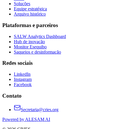
Soluções
Equipe estratégica
Arquivo histórico
Plataformas e parceiros
SALW Analytics Dashboard
Hub de inovação
Monitor Esequibo
Saqueios e desinformação
Redes sociais
LinkedIn
Instagram
Facebook
Contato
Secretaria@cries.org
Powered by ALESAM AI