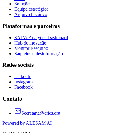
Soluções
Equipe estratégica
Arquivo histórico
Plataformas e parceiros
SALW Analytics Dashboard
Hub de inovação
Monitor Esequibo
Saqueios e desinformação
Redes sociais
LinkedIn
Instagram
Facebook
Contato
Secretaria@cries.org
Powered by ALESAM AI