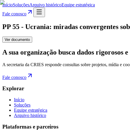
Início
Soluções
Arquivo histórico
Equipe estratégica
Fale conosco
PP 55 - Ucrania: miradas convergentes sob
Ver documento
A sua organização busca dados rigorosos e 
A secretaria da CRIES responde consultas sobre projetos, mídia e coo
Fale conosco
Explorar
Início
Soluções
Equipe estratégica
Arquivo histórico
Plataformas e parceiros