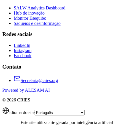
SALW Analytics Dashboard
Hub de inovação
Monitor Esequibo
Saqueios e desinformação
Redes sociais
LinkedIn
Instagram
Facebook
Contato
Secretaria@cries.org
Powered by ALESAM AI
© 2026 CRIES
Idioma do site
————
Este site utiliza arte gerada por inteligência artificial
———