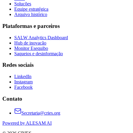
Soluções
Equipe estratégica
Arquivo histórico
Plataformas e parceiros
SALW Analytics Dashboard
Hub de inovação
Monitor Esequibo
Saqueios e desinformação
Redes sociais
LinkedIn
Instagram
Facebook
Contato
Secretaria@cries.org
Powered by ALESAM AI