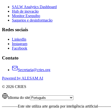
SALW Analytics Dashboard
Hub de inovação
Monitor Esequibo
Saqueios e desinformação
Redes sociais
LinkedIn
Instagram
Facebook
Contato
Secretaria@cries.org
Powered by ALESAM AI
© 2026 CRIES
Idioma do site
————
Este site utiliza arte gerada por inteligência artificial
———