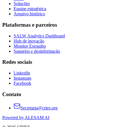
Soluções
Equipe estratégica
Arquivo histórico
Plataformas e parceiros
SALW Analytics Dashboard
Hub de inovação
Monitor Esequibo
Saqueios e desinformação
Redes sociais
LinkedIn
Instagram
Facebook
Contato
Secretaria@cries.org
Powered by ALESAM AI