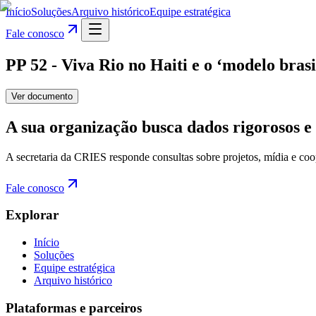
Início
Soluções
Arquivo histórico
Equipe estratégica
Fale conosco
PP 52 - Viva Rio no Haiti e o ‘modelo bras
Ver documento
A sua organização busca dados rigorosos e 
A secretaria da CRIES responde consultas sobre projetos, mídia e coo
Fale conosco
Explorar
Início
Soluções
Equipe estratégica
Arquivo histórico
Plataformas e parceiros