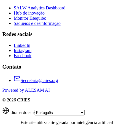
SALW Analytics Dashboard
Hub de inovação
Monitor Esequibo
Saqueios e desinformação
Redes sociais
LinkedIn
Instagram
Facebook
Contato
Secretaria@cries.org
Powered by ALESAM AI
© 2026 CRIES
Idioma do site
————
Este site utiliza arte gerada por inteligência artificial
———