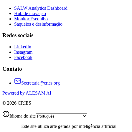
SALW Analytics Dashboard
Hub de inovação
Monitor Esequibo
Saqueios e desinformação
Redes sociais
LinkedIn
Instagram
Facebook
Contato
Secretaria@cries.org
Powered by ALESAM AI
© 2026 CRIES
Idioma do site
————
Este site utiliza arte gerada por inteligência artificial
———