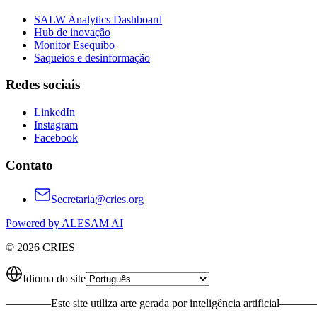
SALW Analytics Dashboard
Hub de inovação
Monitor Esequibo
Saqueios e desinformação
Redes sociais
LinkedIn
Instagram
Facebook
Contato
Secretaria@cries.org
Powered by ALESAM AI
© 2026 CRIES
Idioma do site
————
Este site utiliza arte gerada por inteligência artificial
———