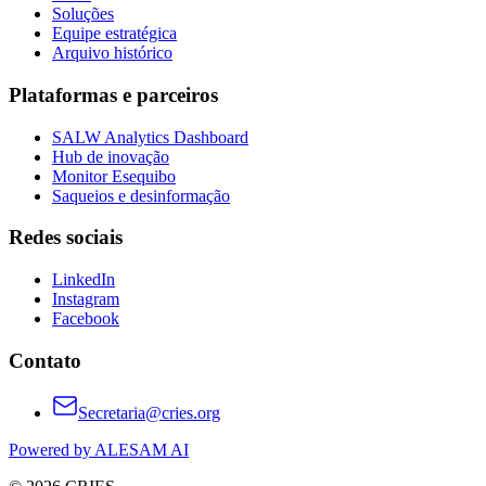
Soluções
Equipe estratégica
Arquivo histórico
Plataformas e parceiros
SALW Analytics Dashboard
Hub de inovação
Monitor Esequibo
Saqueios e desinformação
Redes sociais
LinkedIn
Instagram
Facebook
Contato
Secretaria@cries.org
Powered by ALESAM AI