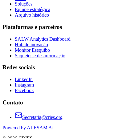
Soluções
Equipe estratégica
Arquivo histórico
Plataformas e parceiros
SALW Analytics Dashboard
Hub de inovação
Monitor Esequibo
Saqueios e desinformação
Redes sociais
LinkedIn
Instagram
Facebook
Contato
Secretaria@cries.org
Powered by ALESAM AI