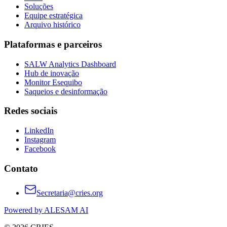
Soluções
Equipe estratégica
Arquivo histórico
Plataformas e parceiros
SALW Analytics Dashboard
Hub de inovação
Monitor Esequibo
Saqueios e desinformação
Redes sociais
LinkedIn
Instagram
Facebook
Contato
Secretaria@cries.org
Powered by ALESAM AI