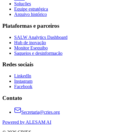
Soluções
Equipe estratégica
Arquivo histórico
Plataformas e parceiros
SALW Analytics Dashboard
Hub de inovação
Monitor Esequibo
Saqueios e desinformação
Redes sociais
LinkedIn
Instagram
Facebook
Contato
Secretaria@cries.org
Powered by ALESAM AI